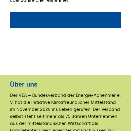
über zahlreiche Teilnehmer.
Interessierte Mitglieder erhalten auf Anfrage
ein Freischaltcode für ein Gratisticket für
den Messetag. Sprechen Sie uns gerne an!
Über uns
Der VEA – Bundesverband der Energie-Abnehmer e.
V. hat die Initiative Klimafreundlicher Mittelstand
im November 2020 ins Leben gerufen. Der Verband
selbst steht seit mehr als 75 Jahren Unternehmen
aus der mittelständischen Wirtschaft als
kompetenter Energieberater mit Fachwissen zur