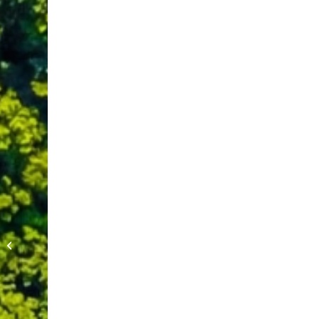
CLW Clausthaler
Laser- und
Werkstofftechnik
GmbH