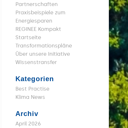
Partnerschaften
Praxisbeispiele zum
Energiesparen
REGINEE Kompakt
Startseite
Transformationspläne
Über unsere Initiative
Wissenstransfer
Kategorien
Best Practise
Klima News
Archiv
April 2026