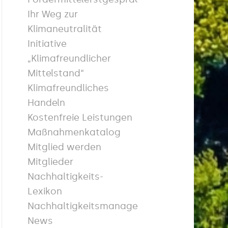
Ihr Weg zur
Klimaneutralität
Initiative
„Klimafreundlicher
Mittelstand“
Klimafreundliches
Handeln
Kostenfreie Leistungen
Maßnahmenkatalog
Mitglied werden
Mitglieder
Nachhaltigkeits-
Lexikon
Nachhaltigkeitsmanagement
News