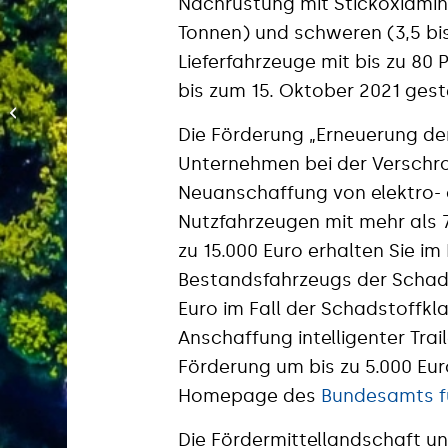
Nachrüstung mit Stickoxidmind
Tonnen) und schweren (3,5 bi
Lieferfahrzeuge mit bis zu 80
Fördermittelupdate:
bis zum 15. Oktober 2021 geste
Wasserstoff und E-
Mobilität weiterhin
Die Förderung „Erneuerung der
an der Spitze
Unternehmen bei der Verschro
Neuanschaffung von elektro-
Nutzfahrzeugen mit mehr als 
zu 15.000 Euro erhalten Sie im
Bestandsfahrzeugs der Schadst
Euro im Fall der Schadstoffkla
Anschaffung intelligenter Trai
Förderung um bis zu 5.000 Euro
Homepage des
Bundesamts f
Die Fördermittellandschaft un