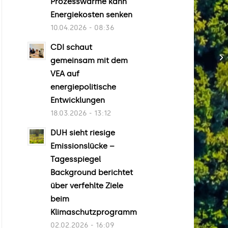
Prozesswärme kann
Energiekosten senken
10.04.2026 - 08:36
CDI schaut
gemeinsam mit dem
VEA auf
energiepolitische
Entwicklungen
18.03.2026 - 13:12
DUH sieht riesige
Emissionslücke –
Tagesspiegel
Background berichtet
über verfehlte Ziele
beim
Klimaschutzprogramm
02.02.2026 - 16:09