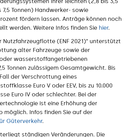
erungssystemen Ihrer leichten (2,8 bis 3,5
s 7,5 Tonnen) Handwerker- sowie
 Prozent fördern lassen. Anträge können noch
llt werden. Weitere Infos finden Sie
hier
.
 Nutzfahrzeugflotte (ENF 2021)“ unterstützt
ttung alter Fahrzeuge sowie der
 oder wasserstoffangetriebenen
7,5 Tonnen zulässigem Gesamtgewicht. Bis
 Fall der Verschrottung eines
offklasse Euro V oder EEV, bis zu 10.000
sse Euro IV oder schlechter. Bei der
lertechnologie ist eine Erhöhung der
 möglich. Infos finden Sie auf der
ür Güterverkehr
.
terliegt ständigen Veränderungen. Die