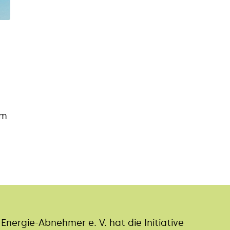
em
nergie-Abnehmer e. V. hat die Initiative